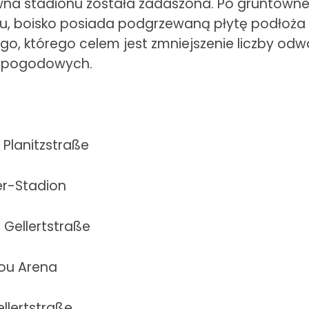
na stadionu została zadaszona. Po gruntownej
ku, boisko posiada podgrzewaną płytę podłoż
o, którego celem jest zmniejszenie liczby od
 pogodowych.
 Planitzstraße
er-Stadion
 Gellertstraße
ou Arena
llertstraße