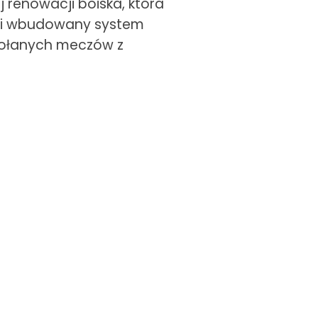
 renowacji boiska, która
a i wbudowany system
wołanych meczów z