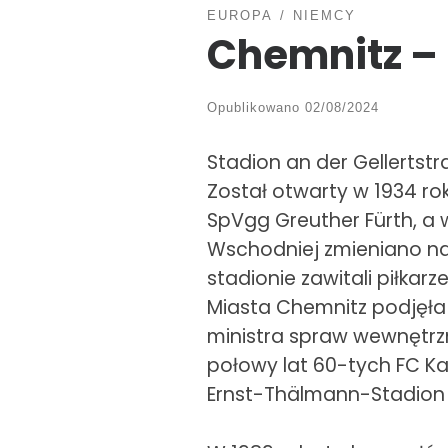
EUROPA
NIEMCY
Chemnitz – 
Opublikowano
02/08/2024
Stadion an der Gellertst
Został otwarty w 1934 ro
SpVgg Greuther Fürth, a
Wschodniej zmieniano naz
stadionie zawitali piłkar
Miasta Chemnitz podjęła 
ministra spraw wewnętrzny
połowy lat 60-tych FC K
Ernst-Thälmann-Stadion