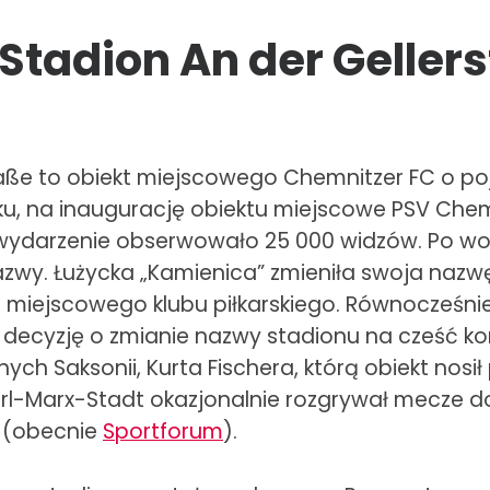
Stadion An der Geller
raße to obiekt miejscowego Chemnitzer FC o p
ku, na inaugurację obiektu miejscowe PSV Chemn
 wydarzenie obserwowało 25 000 widzów. Po woj
wy. Łużycka „Kamienica” zmieniła swoja nazwę 
ze miejscowego klubu piłkarskiego. Równocześni
decyzję o zmianie nazwy stadionu na cześć ko
ch Saksonii, Kurta Fischera, którą obiekt nosił 
arl-Marx-Stadt okazjonalnie rozgrywał mecze
 (obecnie
Sportforum
).